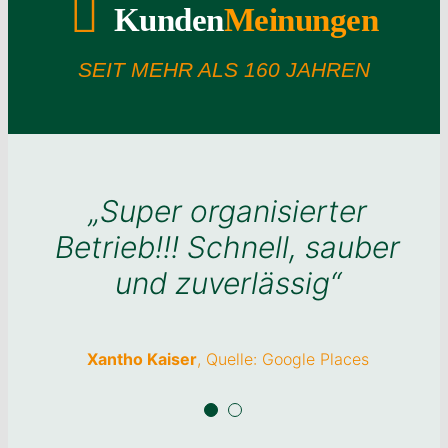
Kunden
Meinungen
SEIT MEHR ALS 160 JAHREN
„Super organisierter
„Super organisierter
Betrieb!!! Schnell, sauber
Betrieb!!! Schnell, sauber
und zuverlässig“
und zuverlässig“
Xantho Kaiser
Xantho Kaiser
,
Quelle: Google Places
Quelle: Google Places