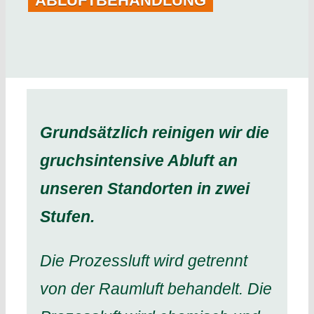
ABLUFTBEHANDLUNG
STELLENANGEBOTE
UMWELT
AKTUELLES
Abluftbehandlung
richardt
2023-02-
DOWNLOADS
27T14:30:39+01:00
Grundsätzlich reinigen wir die
KONTAKT
gruchsintensive Abluft an
unseren Standorten in zwei
Stufen.
Die Prozessluft wird getrennt
von der Raumluft behandelt. Die