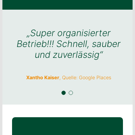
„Super organisierter
„Super organisierter
Betrieb!!! Schnell, sauber
Betrieb!!! Schnell, sauber
und zuverlässig“
und zuverlässig“
Xantho Kaiser
Xantho Kaiser
,
Quelle: Google Places
Quelle: Google Places