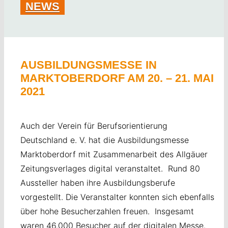
NEWS
STELLENANGEBOTE
UMWELT
AKTUELLES
AUSBILDUNGSMESSE IN
MARKTOBERDORF AM 20. – 21. MAI
DOWNLOADS
2021
KONTAKT
Auch der Verein für Berufsorientierung
Deutschland e. V. hat die Ausbildungsmesse
Marktoberdorf mit Zusammenarbeit des Allgäuer
Zeitungsverlages digital veranstaltet. Rund 80
Aussteller haben ihre Ausbildungsberufe
vorgestellt. Die Veranstalter konnten sich ebenfalls
über hohe Besucherzahlen freuen. Insgesamt
waren 46.000 Besucher auf der digitalen Messe.