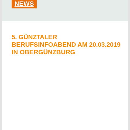
NEWS
STELLENANGEBOTE
UMWELT
AKTUELLES
5. GÜNZTALER
BERUFSINFOABEND AM 20.03.2019
DOWNLOADS
IN OBERGÜNZBURG
KONTAKT