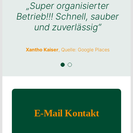
„Super organisierter
„Super organisierter
Betrieb!!! Schnell, sauber
Betrieb!!! Schnell, sauber
und zuverlässig“
und zuverlässig“
Xantho Kaiser
Xantho Kaiser
,
Quelle: Google Places
Quelle: Google Places
E-Mail Kontakt