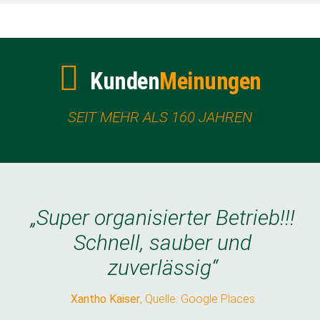
Kunden
Meinungen
SEIT MEHR ALS 160 JAHREN
„Super organisierter Betrieb!!!
„Super organisierter Betrieb!!!
Schnell, sauber und
Schnell, sauber und
zuverlässig“
zuverlässig“
Xantho Kaiser
Xantho Kaiser
,
Quelle: Google Places
Quelle: Google Places