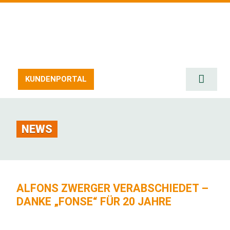
Zum
Inhalt
springen
KUNDENPORTAL
Toggle
Naviga
SERVIC
ERZEU
NEWS
STELL
UMWEL
AKTUE
ALFONS ZWERGER VERABSCHIEDET –
DANKE „FONSE“ FÜR 20 JAHRE
DOWNL
KONTA